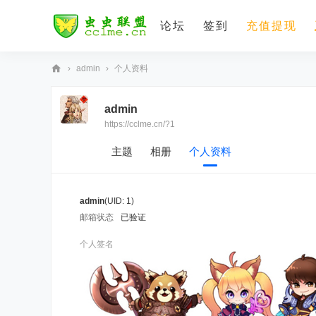
论坛
签到
充值提现
›
admin
›
个人资料
虫
admin
虫
https://cclme.cn/?1
联
盟
主题
相册
个人资料
admin
(UID: 1)
邮箱状态
已验证
个人签名