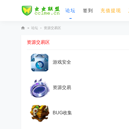
论坛
签到
充值提现
»
论坛
›
资源交易区
虫
资源交易区
虫
联
盟
游戏安全
资源交易
BUG收集