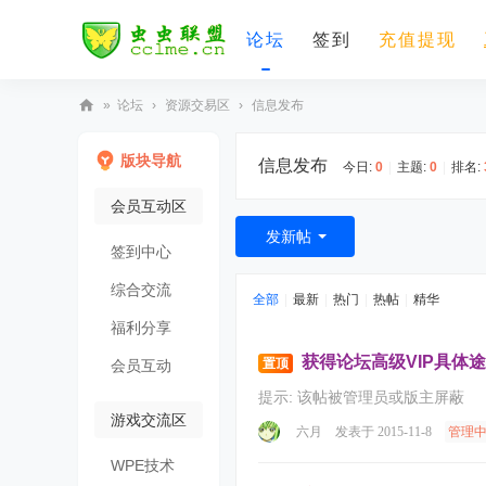
论坛
签到
充值提现
»
论坛
›
资源交易区
›
信息发布
虫
版块导航
信息发布
虫
今日:
0
|
主题:
0
|
排名:
联
会员互动区
盟
发新帖
签到中心
综合交流
全部
|
最新
|
热门
|
热帖
|
精华
福利分享
获得论坛高级VIP具体
置顶
会员互动
提示:
该帖被管理员或版主屏蔽
游戏交流区
六月
发表于 2015-11-8
管理
WPE技术