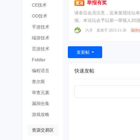
举报有奖
置顶
CE技术
请各位会员注意，近来发现论坛有不
OD技术
报。本论坛会予以第一举报人20
手游技术
六月
发表于 2015-11-30
漏洞
端游技术
页游技术
发新帖
Fiddler
编程语言
快速发帖
查尔斯
Charles
审查元素
漏洞合集
游戏攻略
资源交易区