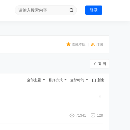
登录
收藏本版
|
订阅
返 回
全部主题
排序方式
全部时间
新窗
隐
藏
置
顶
帖
71341
128