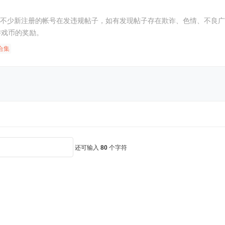
少新注册的帐号在发违规帖子，如有发现帖子存在欺诈、色情、不良广告等信
游戏币的奖励。
合集
还可输入
80
个字符