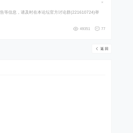
隐
藏
息，请及时在本论坛官方讨论群(221610724)举
置
顶
帖
49351
77
返 回