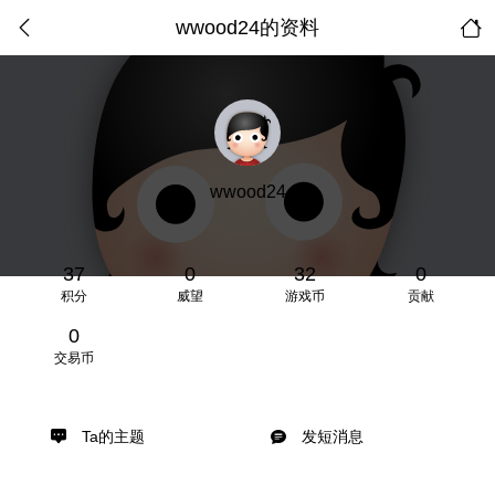
wwood24的资料
wwood24
37
0
32
0
积分
威望
游戏币
贡献
0
交易币
Ta的主题
发短消息