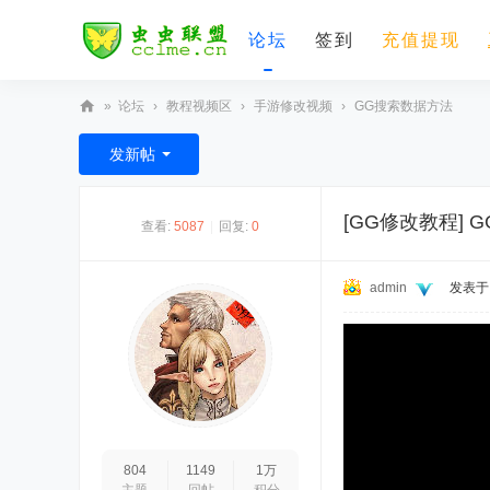
论坛
签到
充值提现
»
论坛
›
教程视频区
›
手游修改视频
›
GG搜索数据方法
虫
发新帖
虫
联
[GG修改教程]
G
查看:
5087
|
回复:
0
盟
admin
发表于 2
50%
75%
804
1149
1万