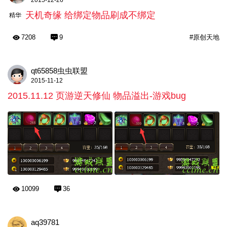
天机奇缘 给绑定物品刷成不绑定
精华
7208
9
#原创天地
qt65858虫虫联盟
2015-11-12
2015.11.12 页游逆天修仙 物品溢出-游戏bug
10099
36
aq39781