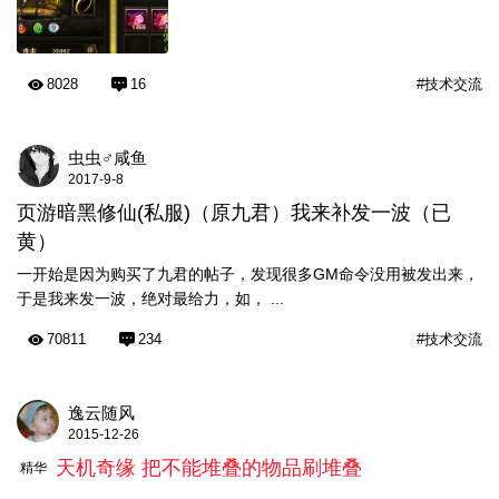
8028
16
#技术交流
虫虫♂咸鱼
2017-9-8
页游暗黑修仙(私服)（原九君）我来补发一波（已
黄）
一开始是因为购买了九君的帖子，发现很多GM命令没用被发出来，
于是我来发一波，绝对最给力，如， ...
70811
234
#技术交流
逸云随风
2015-12-26
天机奇缘 把不能堆叠的物品刷堆叠
精华