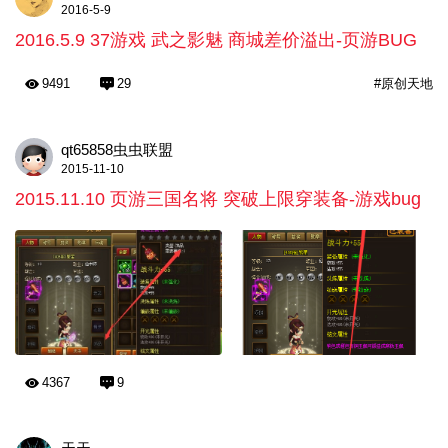
2016-5-9
2016.5.9 37游戏 武之影魅 商城差价溢出-页游BUG
9491
29
#原创天地
qt65858虫虫联盟
2015-11-10
2015.11.10 页游三国名将 突破上限穿装备-游戏bug
4367
9