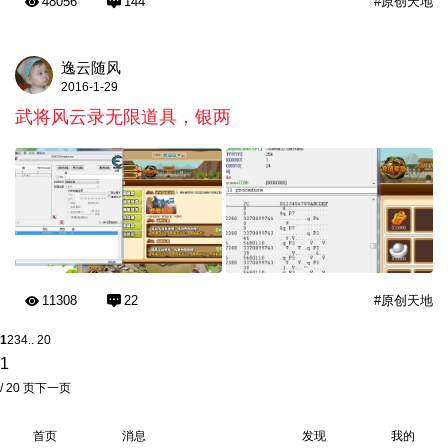
48056
144
#原创天地
逸云随风
2016-1-29
武将风云录无限道具，银两
11308
22
#原创天地
1
2
3
4
.. 20
/ 20 页
下一页
首页
消息
发现
我的