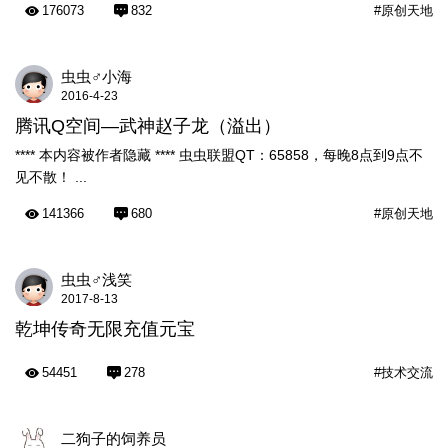
176073
832
#原创天地
虫虫♂小海
2016-4-23
腾讯Q空间—武神赵子龙（溢出）
**** 本内容被作者隐藏 **** 虫虫联盟QT：65858，每晚8点到9点不
见不散！ ...
141366
680
#原创天地
虫虫♂浅笑
2017-8-13
乾坤传奇无限充值元宝
54451
278
#技术交流
二狗子的饲养员