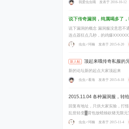
我爱虫虫哦
发表于 2016-10-12
说下传奇漏洞，纯属喝多了，
说下漏洞的概念 漏洞服没意思不通杀，找服还麻烦，一天几十上百个服，找到玩个1天或几小时GM有的直接就关了换版本了，比如在线领元宝，用某工具暂停在用
连点器狂点几秒，的鸡爆XXXXX
虫虫♂珂楠
发表于 2015-6-20
顶起来哦传奇私服的
新人帖
新的论坛新的起点大家顶起来
虫虫♂看海
发表于 2015-6-18
2015.11.04 各种漏洞服，
回复有地址，只供大家实验，打怪玩
虫虫♂珂楠
发表于 2015-11-4