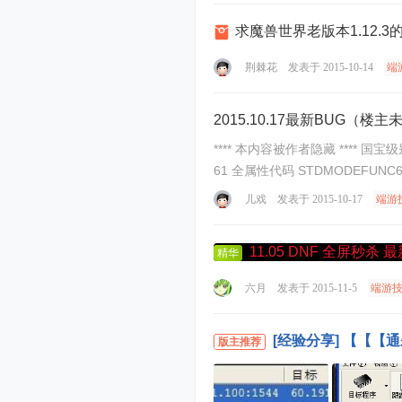
求魔兽世界老版本1.12.
荆棘花
发表于 2015-10-14
端
2015.10.17最新BUG（
**** 本内容被作者隐藏 **** 国
儿戏
发表于 2015-10-17
端游
11.05 DNF 全屏秒杀 
精华
六月
发表于 2015-11-5
端游
[经验分享] 【【【
版主推荐