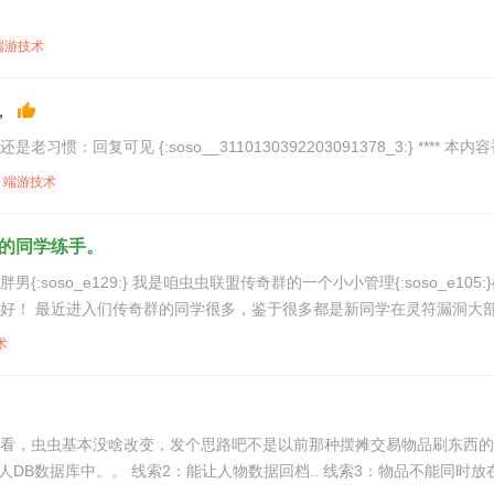
端游技术
，
只能提醒虫友们一句：速度转存！还是老习惯：回复可见 {:soso
端游技术
的同学练手。
:}{:soso_e105:}。现在咱们虫虫联盟的人气是蒸蒸日上。本
人看到很高兴啊。希望虫虫越办越好！ 最近进入们传奇群的同学很多，鉴于很多都是新同学在灵
术
看，虫虫基本没啥改变，发个思路吧不是以前那种摆摊交易物品刷东西的