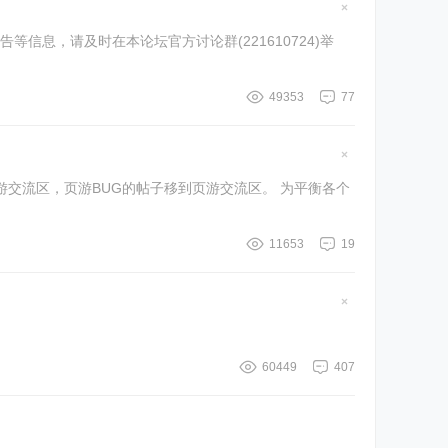
隐
藏
息，请及时在本论坛官方讨论群(221610724)举
置
顶
帖
49353
77
隐
藏
，页游BUG的帖子移到页游交流区。 为平衡各个
置
顶
帖
11653
19
隐
藏
置
顶
帖
60449
407