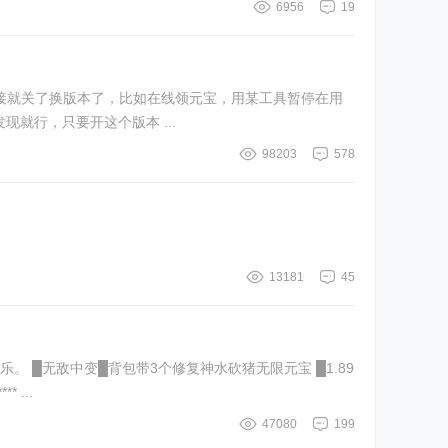
6956
19
就行，只要开这个版本 ...
98203
578
13181
45
敌中变█背包带3个修复神水砍猪无限元宝 █1.89
乱世轻变█背包放蜡烛砍猪无限元宝 █热血超变█土药找击杂货店NPC点出售刷元宝 **** 本内容被作者隐藏 **** ...
47080
199