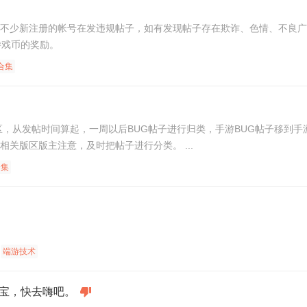
少新注册的帐号在发违规帖子，如有发现帖子存在欺诈、色情、不良广告等信
游戏币的奖励。
合集
，从发帖时间算起，一周以后BUG帖子进行归类，手游BUG帖子移到手游交流区
版区的热度，特此发出此公告，请相关版区版主注意，及时把帖子进行分类。 ...
合集
端游技术
宝，快去嗨吧。