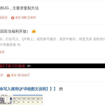
3的BUG，主要求复制方法
游技术
悬赏
100
交易币
楼主未回应当福利开放）
宝级别，行会写入。QF奉上。老区账号被封，新区IP被封，很是无奈 卖给你们娱乐也好，练手也
61 全属性代码 STDMODEFUNC69 终极装备 91
技术
最新CT表 CE修改
技术
售价
15
游戏币
通杀写入调用QF详细图文说明】】】