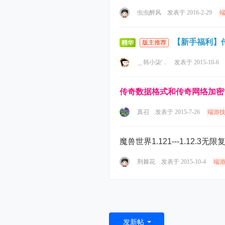
虫虫醉风
发表于 2016-2-29
【新手福利】
精华
版主推荐
＿韩小柒′．
发表于 2015-10-6
传奇数据格式和传奇网络加密
真召
发表于 2015-7-26
端游
魔兽世界1.121---1.12.3
荆棘花
发表于 2015-10-4
端
发新帖