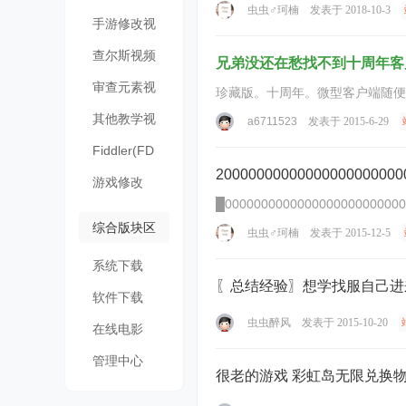
虫虫♂珂楠
发表于 2018-10-3
频
手游修改视
频
查尔斯视频
兄弟没还在愁找不到十周年客
审查元素视
珍藏版。十周年。微型客户端随便拿哈！
频
其他教学视
a6711523
发表于 2015-6-29
频
Fiddler(FD
20000000000000000000000
)
游戏修改
█0000000000000000000000000
综合版块区
虫虫♂珂楠
发表于 2015-12-5
系统下载
〖总结经验〗想学找服自己进
软件下载
虫虫醉风
发表于 2015-10-20
在线电影
管理中心
很老的游戏 彩虹岛无限兑换