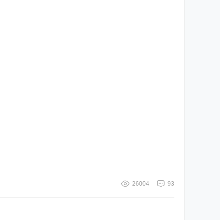
26004
93