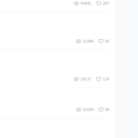
63641
287
12388
50
29137
126
21830
99