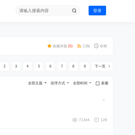
登录
收藏本版
(
5
)
|
订阅
|
存档
2
3
4
5
6
7
8
9
下一页
全部主题
排序方式
全部时间
新窗
隐
藏
置
顶
帖
71344
128