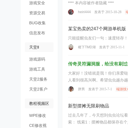
游戏安全
**** 本内容被作者隐藏 ****
heiri444
发表于 2015-10-28
资源交易
BUG收集
某宝热卖的247个网游单机版
信息发布
天堂Ⅱ
稷下TMD湖
发表于 2015-11-1
游戏源码
传奇灵符漏洞服，给没有刷过
游戏工具
大家好！没错就是我！你们亲爱哒胖男{:soso_e129:} 我是咱虫虫联盟传奇群的一个小小管理{:soso_e105
天堂2服务
端
天堂2客户
胖男
发表于 2015-7-1
端游技
端
教程视频区
新型摆摊无限刷物品
过去几年了，今天想到虫虫论坛看
WPE修改
视频
CE修改视