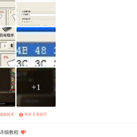
+1
端游技术
售价
2
游戏币
用详细教程