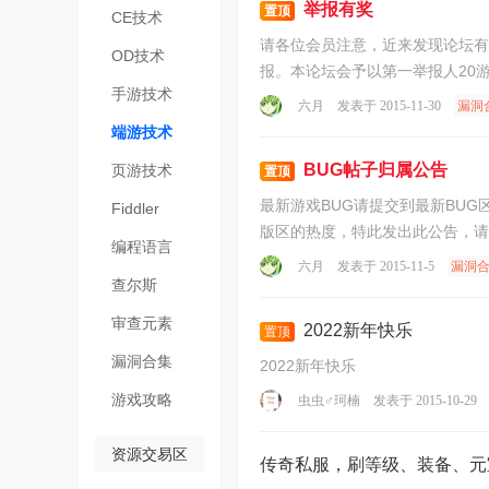
举报有奖
置顶
CE技术
请各位会员注意，近来发现论坛有不
OD技术
报。本论坛会予以第一举报人20
手游技术
六月
发表于 2015-11-30
漏洞
端游技术
BUG帖子归属公告
页游技术
置顶
最新游戏BUG请提交到最新BUG区
Fiddler
编程语言
六月
发表于 2015-11-5
漏洞
查尔斯
Charles
审查元素
2022新年快乐
置顶
漏洞合集
2022新年快乐
游戏攻略
虫虫♂珂楠
发表于 2015-10-29
资源交易区
传奇私服，刷等级、装备、元