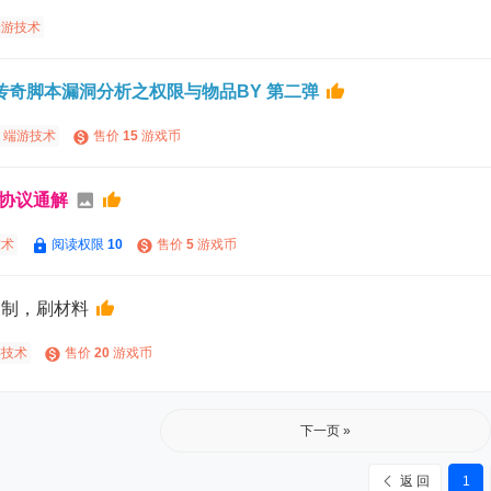
端游技术
传奇脚本漏洞分析之权限与物品BY 第二弹
端游技术
售价
15
游戏币
协议通解
技术
阅读权限
10
售价
5
游戏币
无限复制，刷材料
游技术
售价
20
游戏币
下一页 »
返 回
1