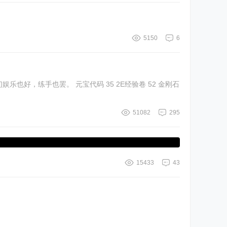
5150
6
罢。 元宝代码 35 2E经验卷 52 金刚石
51082
295
15433
43