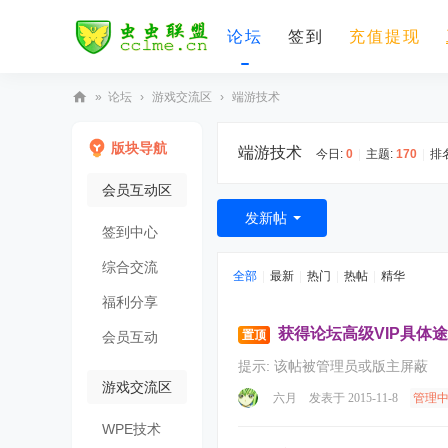
论坛
签到
充值提现
»
论坛
›
游戏交流区
›
端游技术
虫
版块导航
端游技术
虫
今日:
0
|
主题:
170
|
排
联
会员互动区
盟
发新帖
签到中心
综合交流
全部
|
最新
|
热门
|
热帖
|
精华
福利分享
获得论坛高级VIP具体
置顶
会员互动
提示:
该帖被管理员或版主屏蔽
游戏交流区
六月
发表于 2015-11-8
管理
WPE技术