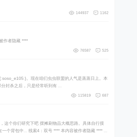
144937
1162
__3110130392203091378_3:} **** 本内容被作者隐藏 ****
76587
525
符漏洞大部分封杀之后，只是经常听到有 ...
115819
687
，这个你们研究下吧 摆摊刷物品大概思路。具体自行摸
索： 线索1：摆摊物品都保存在个人DB数据库中。。 线索2：能让人物数据回档.. 线索3：物品不能同时放在一个背包中... 线索4：双号 **** 本内容被作者隐藏 **** ...