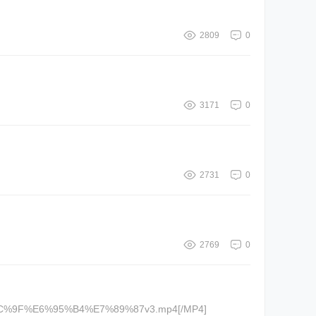
2809
0
3171
0
2731
0
2769
0
4%E6%9C%9F%E6%95%B4%E7%89%87v3.mp4[/MP4]