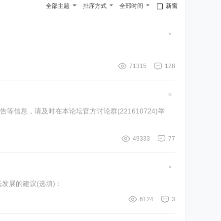
全部主题
排序方式
全部时间
新窗
隐
藏
置
顶
帖
71315
128
隐
藏
息，请及时在本论坛官方讨论群(221610724)举
置
顶
帖
49333
77
隐
藏
坛发展的建议(选填)：
置
顶
帖
6124
3