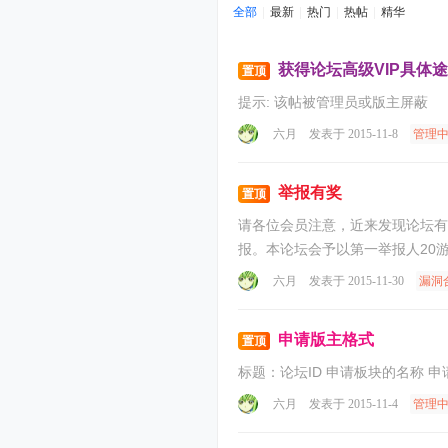
全部
|
最新
|
热门
|
热帖
|
精华
获得论坛高级VIP具体
置顶
提示:
该帖被管理员或版主屏蔽
六月
发表于 2015-11-8
管理
举报有奖
置顶
请各位会员注意，近来发现论坛有不
报。本论坛会予以第一举报人20
六月
发表于 2015-11-30
漏洞
申请版主格式
置顶
标题：论坛ID 申请板块的名称 申
六月
发表于 2015-11-4
管理