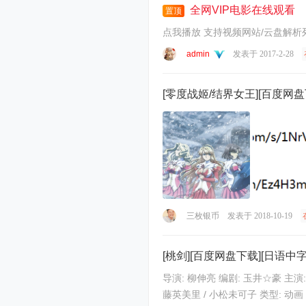
全网VIP电影在线观看
置顶
admin
发表于 2017-2-28
[零度战姬/结界女王][百度网盘
三枚银币
发表于 2018-10-19
[桃剑][百度网盘下载][日语中字
导演: 柳伸亮 编剧: 玉井☆豪 主演: 