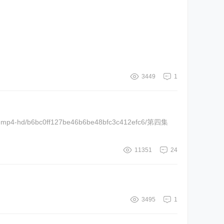
3449
1
11351
24
3495
1