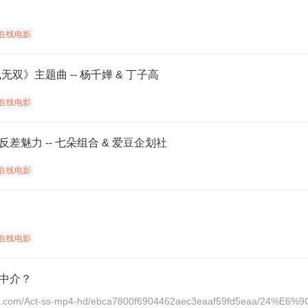
在线电影
双》主题曲 -- 杨千嬅 & 丁子高
在线电影
反差魅力 -- 七朵组合 & 爱豆企划社
在线电影
在线电影
中介？
.jin10.com/Act-ss-mp4-hd/ebca7800f6904462aec3eaaf59fd5eaa/2