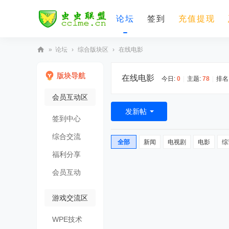
论坛
签到
充值提现
»
论坛
›
综合版块区
›
在线电影
虫
版块导航
在线电影
虫
今日:
0
|
主题:
78
|
排名
联
会员互动区
盟
发新帖
签到中心
综合交流
全部
新闻
电视剧
电影
综
福利分享
会员互动
游戏交流区
WPE技术