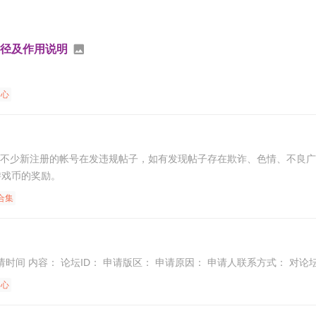
途径及作用说明
中心
少新注册的帐号在发违规帖子，如有发现帖子存在欺诈、色情、不良广告等信
游戏币的奖励。
合集
请时间 内容： 论坛ID： 申请版区： 申请原因： 申请人联系方式： 对论
中心