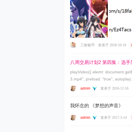
三枚银币
发表于 2018-10-19
八周交易计划2 第四集：选手
playVideo({ elemt: document.getElementById("divVideo"), src: "https://jin10videoserver.jin10.com/Act-ss-mp4-hd/b6bc0ff127be46b6be48bfc3c412efc6/第四集
admin
发表于 2016-12-16
我怀念的 《梦想的声音》
admin
发表于 2017-3-14