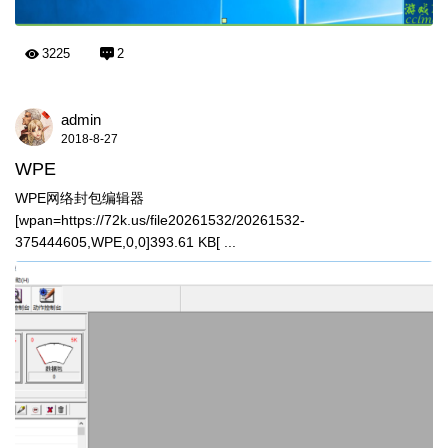
3225
2
admin
2018-8-27
WPE
WPE网络封包编辑器
[wpan=https://72k.us/file20261532/20261532-
375444605,WPE,0,0]393.61 KB[ ...