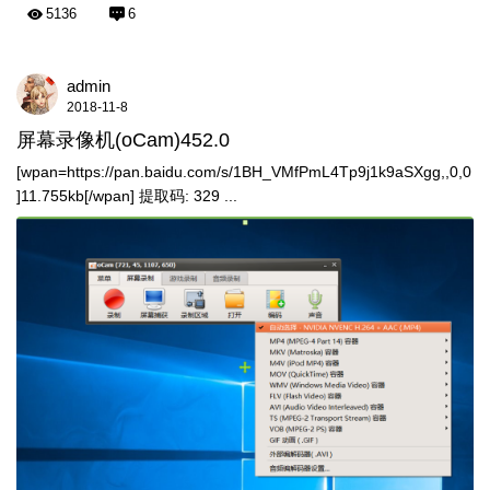
5136
6
admin
2018-11-8
屏幕录像机(oCam)452.0
[wpan=https://pan.baidu.com/s/1BH_VMfPmL4Tp9j1k9aSXgg,,0,0
]11.755kb[/wpan] 提取码: 329 ...