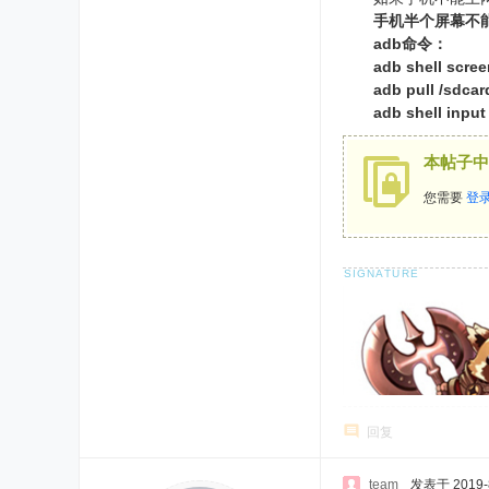
手机半个屏幕不
adb命令：
adb shell scr
adb pull /s
adb shell i
本帖子中
您需要
登
回复
team
发表于 2019-8