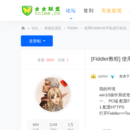
论坛
签到
充值提现
»
论坛
›
游戏交流区
›
Fiddler
›
使用Fiddler对手机进行抓包
虫
发新帖
虫
联
[Fiddler教程]
使用
查看:
3603
|
回复:
1
盟
admin
发表于 2
我的环境
win10操作系统笔
一、 PC端 配置Fid
1.配置HTTPS
打开Fiddler>>Tool
804
1149
1万