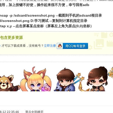
能用，加上按键不好使，操作起来很不方便，幸亏我有adb
eencap -p /sdcard/screenshot.png --截图到手机的sdcard根目录
dcard/screenshot.png D:学习测试 --复制到计算机指定目录
nput tap x,y --点击屏幕某点坐标（屏幕左上角为原点(0,0)坐标）
包含更多资源
录
才可以下载或查看，没有账号？
立即注册
-12 22:35:46
|
显示全部楼层