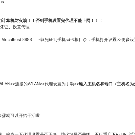
ns
闭计算机防火墙！！否则手机设置完代理不能上网！！！
凭证、设置代理
//localhost:8888，下载凭证到手机sd卡根目录，手机打开设置>>更
AN>>连接的WLAN>>代理设置为手动>>
输入主机名和端口（主机名为开
骤就可以开始干活啦
检查一下代理设置是否正确、防火墙是否关闭、不行重启下Fiddler试