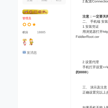
主题
回帖
积分
2.配置Connectio
注意：一定要关
管理员
二、 手机端 安装
1.安装凭证
用浏览器打开http:
积分
18885
FiddlerRoot.cer
发消息
2.设置代理
手机打开设置>>WL
的8888）
三、 演示及注意
正确设置完以上步
如果手机不能上网，